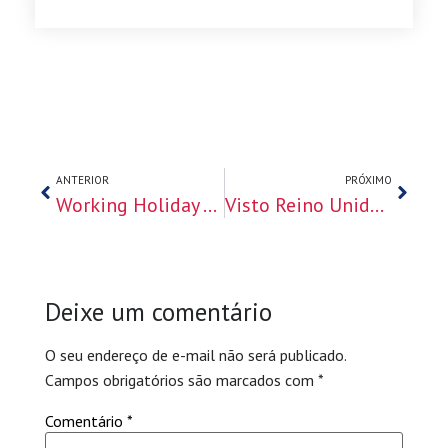
ANTERIOR
PRÓXIMO
Working Holiday Visa Austrália 2026: Guia Completo de Requisitos e Aplicação
Visto Reino Unido 2026: Evite Erros Comuns no Novo Formulário de Imigração
Deixe um comentário
O seu endereço de e-mail não será publicado.
Campos obrigatórios são marcados com
*
Comentário
*