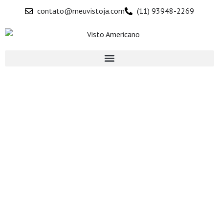
contato@meuvistoja.com
(11) 93948-2269
COMO FUNCIONA O PROCESSO DE VISTO
AMERICANO PARA INVESTIDORES
HOME > COMO FUNCIONA O PROCESSO DE VISTO AMERICANO
PARA INVESTIDORES