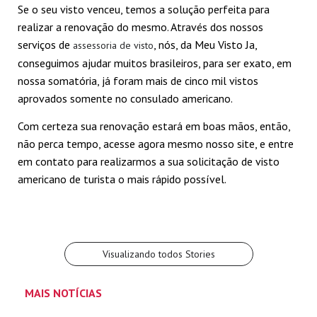
Se o seu visto venceu, temos a solução perfeita para
realizar a renovação do mesmo. Através dos nossos
serviços de
, nós, da Meu Visto Ja,
assessoria de visto
conseguimos ajudar muitos brasileiros, para ser exato, em
nossa somatória, já foram mais de cinco mil vistos
aprovados somente no consulado americano.
Com certeza sua renovação estará em boas mãos, então,
não perca tempo, acesse agora mesmo nosso site, e entre
Passos para solicitar
Não perca o prazo
Quais são os
Conhecendo os
em contato para realizarmos a sua solicitação de visto
Entendendo como
Visto Mexicano
para agendar o visto
documentos para
passos sobre como
americano de turista o mais rápido possível.
funciona o
urgente!
mexicano! Saiba mais
agendar visto
agendar visto
Por Felipe Pardo
Por Felipe Pardo
Agendamento visto
Por Felipe Pardo
Por Felipe Pardo
mexicano?
Por Felipe Pardo
mexicano
mexicano!
Visualizando todos Stories
MAIS NOTÍCIAS