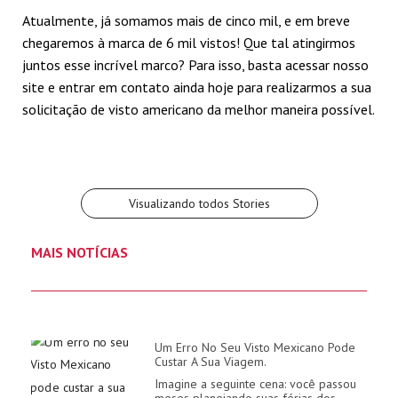
Atualmente, já somamos mais de cinco mil, e em breve
chegaremos à marca de 6 mil vistos! Que tal atingirmos
juntos esse incrível marco? Para isso, basta acessar nosso
Passos para solicitar
Não perca o prazo
Quais são os
Conhecendo os
site e entrar em contato ainda hoje para realizarmos a sua
Entendendo como
Visto Mexicano
para agendar o visto
documentos para
passos sobre como
solicitação de visto americano da melhor maneira possível.
funciona o
urgente!
mexicano! Saiba mais
agendar visto
agendar visto
Por Felipe Pardo
Por Felipe Pardo
Agendamento visto
Por Felipe Pardo
Por Felipe Pardo
mexicano?
Por Felipe Pardo
mexicano
mexicano!
Visualizando todos Stories
MAIS NOTÍCIAS
Um Erro No Seu Visto Mexicano Pode
Custar A Sua Viagem.
Imagine a seguinte cena: você passou