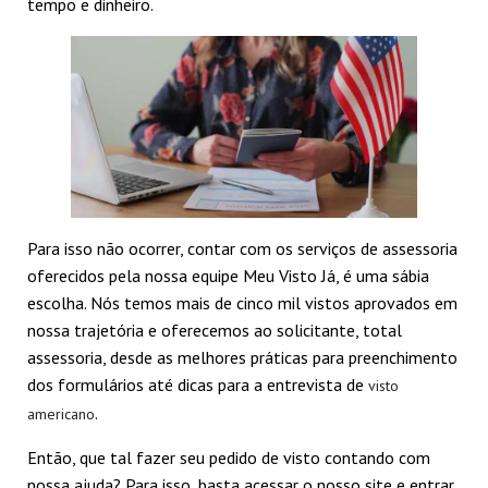
tempo e dinheiro.
Para isso não ocorrer, contar com os serviços de assessoria
oferecidos pela nossa equipe Meu Visto Já, é uma sábia
escolha. Nós temos mais de cinco mil vistos aprovados em
nossa trajetória e oferecemos ao solicitante, total
assessoria, desde as melhores práticas para preenchimento
dos formulários até dicas para a entrevista de
visto
.
americano
Então, que tal fazer seu pedido de visto contando com
Passos para solicitar
Não perca o prazo
Quais são os
Conhecendo os
nossa ajuda? Para isso, basta acessar o nosso site e entrar