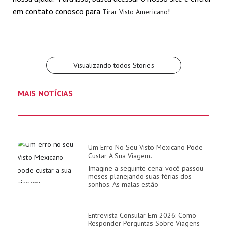
Entendendo como
Visto Mexicano
para agendar o visto
documentos para
passos sobre como
em contato conosco para
!
funciona o
Tirar Visto Americano
urgente!
mexicano! Saiba mais
agendar visto
agendar visto
Por Felipe Pardo
Por Felipe Pardo
Agendamento visto
Por Felipe Pardo
Por Felipe Pardo
mexicano?
Por Felipe Pardo
mexicano
mexicano!
Visualizando todos Stories
MAIS NOTÍCIAS
Um Erro No Seu Visto Mexicano Pode
Custar A Sua Viagem.
Imagine a seguinte cena: você passou
meses planejando suas férias dos
sonhos. As malas estão
Entrevista Consular Em 2026: Como
Responder Perguntas Sobre Viagens