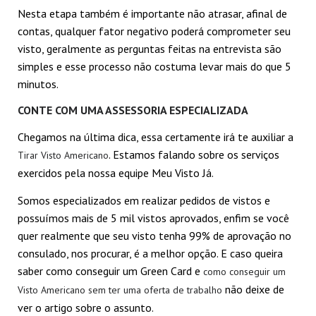
Nesta etapa também é importante não atrasar, afinal de
contas, qualquer fator negativo poderá comprometer seu
visto, geralmente as perguntas feitas na entrevista são
simples e esse processo não costuma levar mais do que 5
minutos.
CONTE COM UMA ASSESSORIA ESPECIALIZADA
Chegamos na última dica, essa certamente irá te auxiliar a
. Estamos falando sobre os serviços
Tirar Visto Americano
exercidos pela nossa equipe Meu Visto Já.
Somos especializados em realizar pedidos de vistos e
possuímos mais de 5 mil vistos aprovados, enfim se você
quer realmente que seu visto tenha 99% de aprovação no
consulado, nos procurar, é a melhor opção. E caso queira
saber como conseguir um Green Card e
como conseguir um
Passos para solicitar
Não perca o prazo
Quais são os
Conhecendo os
não deixe de
Visto Americano sem ter uma oferta de trabalho
Entendendo como
Visto Mexicano
para agendar o visto
documentos para
passos sobre como
ver o artigo sobre o assunto.
funciona o
urgente!
mexicano! Saiba mais