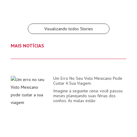
agendar visto
agendar visto
Por Felipe Pardo
Por Felipe Pardo
Agendamento visto
Por Felipe Pardo
Por Felipe Pardo
mexicano?
Por Felipe Pardo
mexicano
mexicano!
Visualizando todos Stories
MAIS NOTÍCIAS
Um Erro No Seu Visto Mexicano Pode
Custar A Sua Viagem.
Imagine a seguinte cena: você passou
meses planejando suas férias dos
sonhos. As malas estão