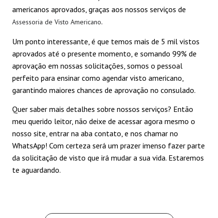
americanos aprovados, graças aos nossos serviços de
.
Assessoria de Visto Americano
Um ponto interessante, é que temos mais de 5 mil vistos
aprovados até o presente momento, e somando 99% de
aprovação em nossas solicitações, somos o pessoal
perfeito para ensinar como agendar visto americano,
garantindo maiores chances de aprovação no consulado.
Quer saber mais detalhes sobre nossos serviços? Então
meu querido leitor, não deixe de acessar agora mesmo o
nosso site, entrar na aba contato, e nos chamar no
WhatsApp! Com certeza será um prazer imenso fazer parte
Passos para solicitar
Não perca o prazo
Quais são os
Conhecendo os
da solicitação de visto que irá mudar a sua vida. Estaremos
Entendendo como
Visto Mexicano
para agendar o visto
documentos para
passos sobre como
te aguardando.
funciona o
urgente!
mexicano! Saiba mais
agendar visto
agendar visto
Por Felipe Pardo
Por Felipe Pardo
Agendamento visto
Por Felipe Pardo
Por Felipe Pardo
mexicano?
Por Felipe Pardo
mexicano
mexicano!