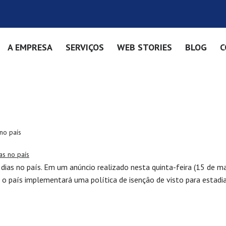
A EMPRESA
SERVIÇOS
WEB STORIES
BLOG
C
sto Chinês
 no país
30 dias no país. Em um anúncio realizado nesta quinta-feira (15 de m
e o país implementará uma política de isenção de visto para estadia