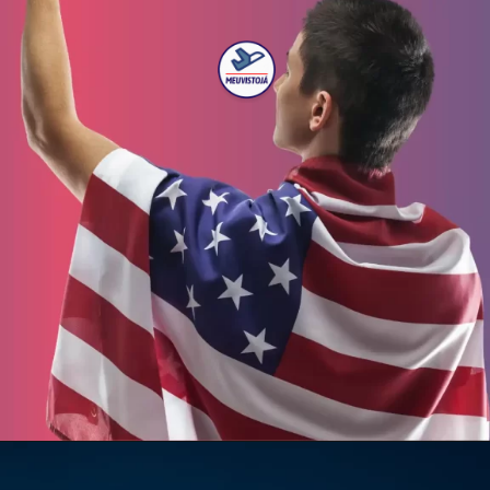
Opening
https://meuvistoja.com/tirar-visto-americano?utm_source=google&utm_medium=organic&utm_campaign=BR_webstories&utm_id=&utm_term=visto-americano&utm_content=